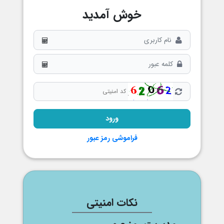
خوش آمدید
فراموشی رمز عبور
نکات امنیتی