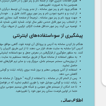
هرگز اطلاعات کاربری خود از جمله نام و رمز عبور را در اختیار دیگران
همچنین بنا به ضرورت تغییردهید.
هنگام ورود نام و رمز عبور سامانه ، از عدم رویت آن توسط دیگران ا
از ثبت و و ذخیره نمودن نام و رمز عبور بروی کاغذ، فایل و ... خوددار
جهت ورود نام و رمز عبور سامانه ، ترجیحاً از صفحه کلید مجازی تعب
از انتخاب رمز عبور قابل حدس نظیر سال تولد، شماره تلفن، شماره شناسن
توصیه می گردد رمز عبور حداقل هشت کارکتر، ترکیبی از حروف بزرگ و ک
پیشگیری از سوء‌استفاده‌های اینترنتی
هنگام باز کردن سامانه به آدرس و پروتکل آن توجه شود، گاهی مواقع 
آدرس آنرا مشابه به سایت هدف قرار می دهند تا از این طریق کاربران را ف
کنند. به منظور جلوگیری از قرارگرفتن در معرض جعل و سوءاستفاده اینترنتی
به منظور استفاده از سامانه صرفاً از طریق مراجعه مستقیم به سایت و
از بروزرسانی مستمر سیستم عامل، مرورگر وب و سایر نرم افزارهای ن
حاصل نمایید.
استفاده از آنتی ویروس معتبر و بروز شده بروی رایانه، تبلت و گوشی
کاهش می دهد.
پس از اتمام کار در سامانه ، با استفاده از گزینه " خروج"، از سامانه 
رایانه، تبلت و گوشی موبایل خود را طوری تنظیم نمایید که در فواصل 
تا حد امکان از سیستم های عمومی و شبکه های بیسیم عمومی برای د
حتما در اولین فرصت ممکن رمز عبور خود را تغییردهید.
اطلاع‌رسانی