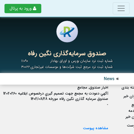
ورود به پرتال
صندوق سرمایه‌گذاری نگین رفاه
شماره ثبت نزد سازمان بورس و اوراق بهادار
۱۱۰۹۰
شماره ثبت نزد مرجع ثبت شرکت‌ها و موسسات غیرتجاری
۳۰۰۲۲
News
ه بندی
اخبار صندوق, مجامع
آگهي دعودت به مجمع جهت تصميم گيري درخصوص ابلاغيه 12020260
ان خبر
صندوق سرمایه گذاری نگین رفاه مورخه 1402/08/28
ع
-
مه
 خبر
وست
مشاهده پیوست