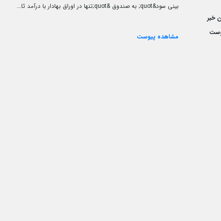
بینی سود&quot; به صندوق &quot;تنها در اوراق بهادار با درآمد ثا...
 خبر
وست
مشاهده پیوست